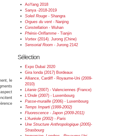
AoYang 2018
Sanya -2018-2019
Soleil Rouge
- Shangra
Orgues du vent
- Nanjing
Constellation
- Wuhan
Phénix-Oriflamme
- Tianjin
Vortex
(2014). Jurong (Chine)
Sensorial Room
- Jurong 2142
Sélection
Expo Dubaï 2020
Gira londa (2017) Bordeaux
Alliance, Cardiff - Royaume-Uni (2009-
ent, le
2010)
agments
Litanie
(2007) - Valenciennes (France)
l’aspect
L'Onde
(2007) - Luxembourg
incitent
Passe-muraille
(2006) - Luxembourg
éférence
Temps Imparti (1999-2002)
Fluorescence - Japon (2009-2011)
L'Auréole
(2002) - Paris
Une Structure Anthropologique
(2005)-
Strasbourg
Immersion, Londres - Royaume-Uni