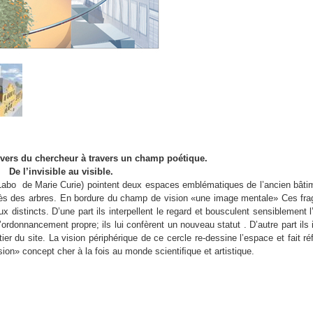
ivers du chercheur à travers un champ poétique.
De l’invisible au visible.
(Labo de Marie Curie) pointent deux espaces emblématiques de l’ancien bâtim
e près des arbres. En bordure du champ de vision «une image mentale» Ces fr
x distincts. D’une part ils interpellent le regard et bousculent sensiblement 
ordonnancement propre; ils lui confèrent un nouveau statut . D’autre part ils 
er du site. La vision périphérique de ce cercle re-dessine l’espace et fait r
sion» concept cher à la fois au monde scientiﬁque et artistique.