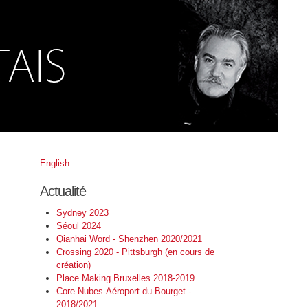
English
Actualité
Sydney 2023
Séoul 2024
Qianhai Word - Shenzhen 2020/2021
Crossing 2020 - Pittsburgh (en cours de
création)
Place Making Bruxelles 2018-2019
Core Nubes-Aéroport du Bourget -
2018/2021