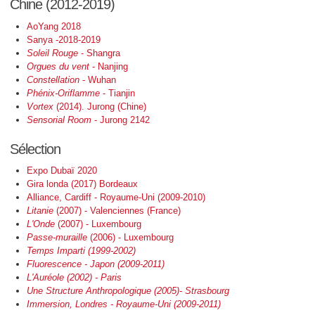
Chine (2012-2019)
AoYang 2018
Sanya -2018-2019
Soleil Rouge
- Shangra
Orgues du vent
- Nanjing
Constellation
- Wuhan
Phénix-Oriflamme
- Tianjin
Vortex
(2014). Jurong (Chine)
Sensorial Room
- Jurong 2142
Sélection
Expo Dubaï 2020
Gira londa (2017) Bordeaux
Alliance, Cardiff - Royaume-Uni (2009-2010)
Litanie
(2007) - Valenciennes (France)
L'Onde
(2007) - Luxembourg
Passe-muraille
(2006) - Luxembourg
Temps Imparti (1999-2002)
Fluorescence - Japon (2009-2011)
L'Auréole
(2002) - Paris
Une Structure Anthropologique
(2005)- Strasbourg
Immersion, Londres - Royaume-Uni (2009-2011)